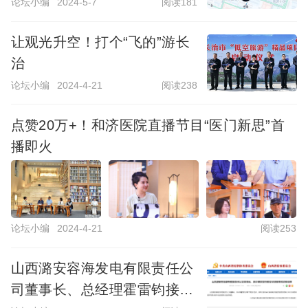
论坛小编
2024-5-7
阅读181
让观光升空！打个“飞的”游长
治
论坛小编
2024-4-21
阅读238
点赞20万+！和济医院直播节目“医门新思”首
播即火
论坛小编
2024-4-21
阅读253
山西潞安容海发电有限责任公
司董事长、总经理霍雷钧接受