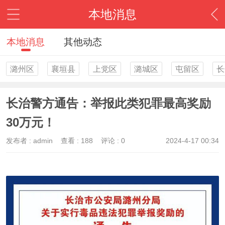
本地消息
本地消息
其他动态
潞州区
襄垣县
上党区
潞城区
屯留区
长
长治警方通告：举报此类犯罪最高奖励
30万元！
发布者 :
admin
查看 :
188
评论 : 0
2024-4-17 00:34