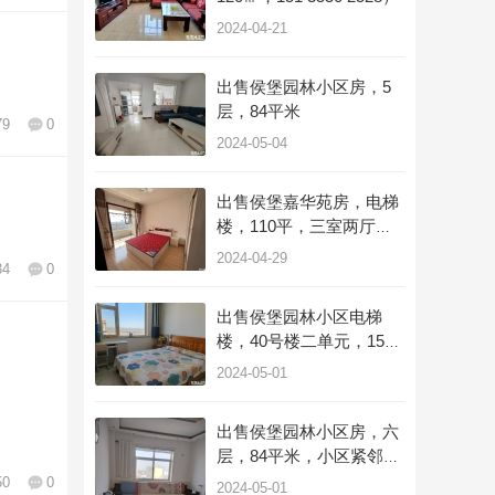
2024-04-21
长治警方通告：举报此类犯罪最高奖励30万元！
2024-04-17 00:34
出售侯堡园林小区房，5
层，84平米
79
0
提高警惕！这一活动涉嫌诈骗
2024-05-04
2024-04-30 10:31
出售侯堡嘉华苑房，电梯
让观光升空！打个“飞的”游长治
楼，110平，三室两厅带
地下室，精装修送家具，
2024-04-21 18:36
2024-04-29
34
0
15135566825
点赞20万+！和济医院直播节目“医门新思”首播即火
出售侯堡园林小区电梯
楼，40号楼二单元，15
2024-04-21 18:34
层，94平米。
2024-05-01
山西潞安容海发电有限责任公司董事长、总经理霍雷钧接受审查调查 ... ... ...
出售侯堡园林小区房，六
2024-04-21 18:25
层，84平米，小区紧邻菜
市场广场南北通透，拎包
50
0
2024-05-01