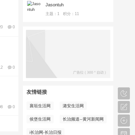
Jasontuh
主题：1 积分：11
20
0
12
0
友情链接
襄垣生活网
潞安生活网
98
0
侯堡生活网
长治频道--黄河新闻网
i长治网-长治日报