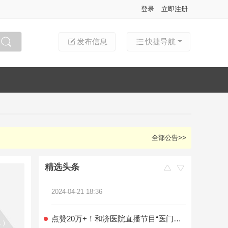
登录
立即注册
发布信息
快捷导航
搜索
长治警方通告：举报此类犯罪最高奖励30万元！
2024-04-17 00:34
提高警惕！这一活动涉嫌诈骗
全部公告>>
2024-04-30 10:31
精选头条
让观光升空！打个“飞的”游长治
2024-04-21 18:36
点赞20万+！和济医院直播节目“医门新思”首播即火