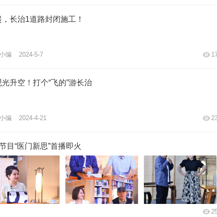
起，长治1道路封闭施工！
小编
2024-5-7
1
观光升空！打个“飞的”游长治
小编
2024-4-21
2
节目“医门新思”首播即火
2