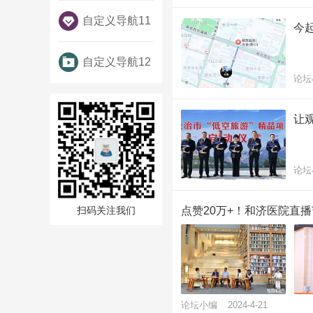
自定义导航11
今
自定义导航12
论坛
让
论坛
点赞20万+！和济医院直播
扫码关注我们
论坛小编
2024-4-21