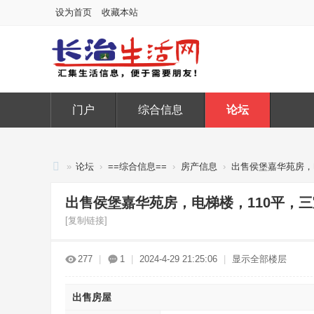
设为首页
收藏本站
门户
综合信息
论坛
»
论坛
›
==综合信息==
›
房产信息
›
出售侯堡嘉华苑房，电
长
出售侯堡嘉华苑房，电梯楼，110平，三室
治
[复制链接]
生
活
277
|
1
|
2024-4-29 21:25:06
|
显示全部楼层
网
出售房屋