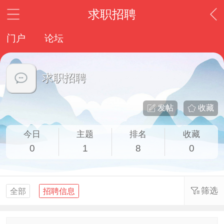
求职招聘
门户
论坛
求职招聘
发帖
收藏
今日
主题
排名
收藏
0
1
8
0
筛选
全部
招聘信息