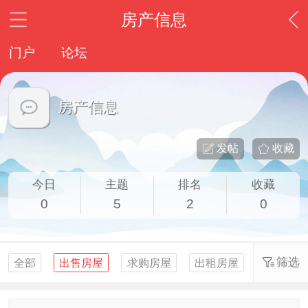
房产信息
门户
论坛
房产信息
发帖
收藏
今日
主题
排名
收藏
0
5
2
0
筛选
全部
出售房屋
求购房屋
出租房屋
求租房屋