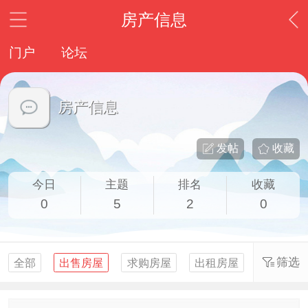
房产信息
门户
论坛
房产信息
发帖
收藏
今日
主题
排名
收藏
0
5
2
0
筛选
全部
出售房屋
求购房屋
出租房屋
求租房屋