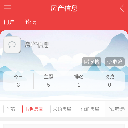
房产信息
门户
论坛
房产信息
发帖
收藏
今日
主题
排名
收藏
3
5
1
0
筛选
全部
出售房屋
求购房屋
出租房屋
求租房屋