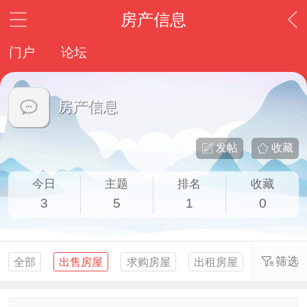
房产信息
门户
论坛
房产信息
发帖
收藏
今日
主题
排名
收藏
3
5
1
0
筛选
全部
出售房屋
求购房屋
出租房屋
求租房屋