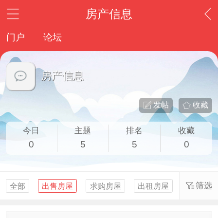
房产信息
门户
论坛
房产信息
发帖
收藏
今日
主题
排名
收藏
0
5
5
0
筛选
全部
出售房屋
求购房屋
出租房屋
求租房屋