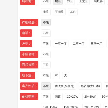
所在地 :
不限
城区
郊区
上党区
襄垣县
沁县
平顺县
其它
详细楼层 :
不限
电话 :
不限
户型 :
不限
一室一厅
二室一厅
三室一厅
小区名称 :
不限
面积范围 :
不限
地下室 :
不限
有
无
房产性质 :
不限
房改房(福利房)
商品房(大红本)
价格范围 :
不限
面议
10~20W
20~30W
30~
120~150W
150~200W
200~250W
2