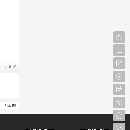
新窗
返 回