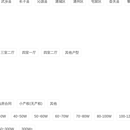
武乡县
长子县
沁源县
潞城区
潞州区
屯留区
壶关县
三室二厅
四室一厅
四室二厅
其他户型
购房合同
小产权(无产权)
其他
40W
40~50W
50~60W
60~70W
70~80W
80-100W
100-1
50~300W
300W+