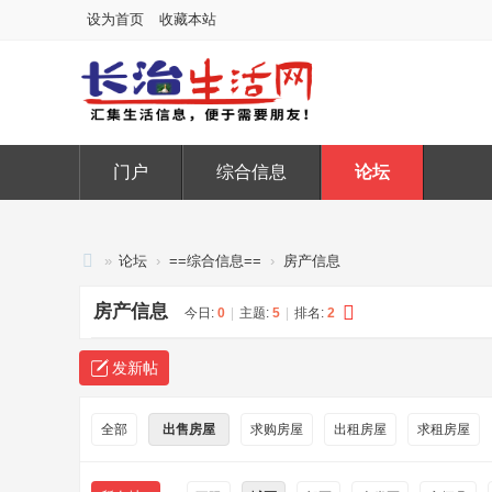
设为首页
收藏本站
门户
综合信息
论坛
»
论坛
›
==综合信息==
›
房产信息
长
房产信息
今日:
0
|
主题:
5
|
排名:
2
治
生
发新帖
活
网
全部
出售房屋
求购房屋
出租房屋
求租房屋