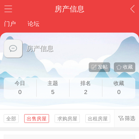
房产信息
门户
论坛
房产信息
发帖
收藏
今日
主题
排名
收藏
0
5
2
0
筛选
全部
出售房屋
求购房屋
出租房屋
求租房屋