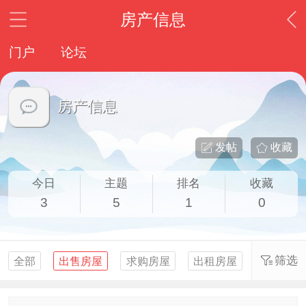
房产信息
门户
论坛
房产信息
发帖
收藏
今日
主题
排名
收藏
3
5
1
0
筛选
全部
出售房屋
求购房屋
出租房屋
求租房屋