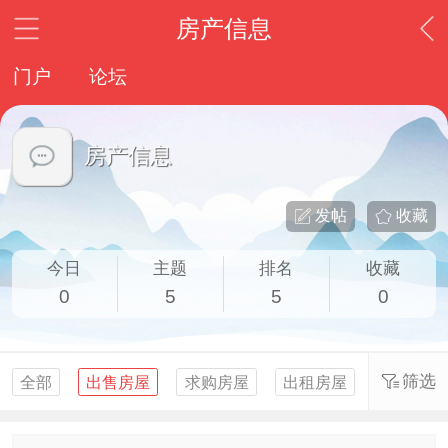
房产信息
门户
论坛
房产信息
发帖
收藏
今日
主题
排名
收藏
0
5
5
0
筛选
全部
出售房屋
求购房屋
出租房屋
求租房屋