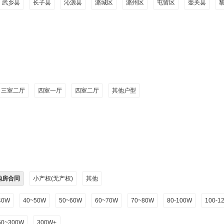
武乡县
长子县
沁源县
潞城区
潞州区
屯留区
壶关县
三室二厅
四室一厅
四室二厅
其他户型
购房合同
小产权(无产权)
其他
40W
40~50W
50~60W
60~70W
70~80W
80-100W
100-1
50~300W
300W+