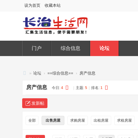
设为首页
收藏本站
门户
综合信息
论坛
»
论坛
›
==综合信息==
›
房产信息
长
房产信息
今日:
4
|
主题:
5
|
排名:
1
治
生
发新帖
活
网
全部
出售房屋
求购房屋
出租房屋
求租房屋