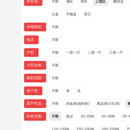
所在地 :
不限
城区
郊区
上党区
襄垣县
沁县
平顺县
其它
详细楼层 :
不限
电话 :
不限
户型 :
不限
一室一厅
二室一厅
三室一厅
小区名称 :
不限
面积范围 :
不限
地下室 :
不限
有
无
房产性质 :
不限
房改房(福利房)
商品房(大红本)
价格范围 :
不限
面议
10~20W
20~30W
30~
120~150W
150~200W
200~250W
2