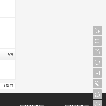
新窗
返 回