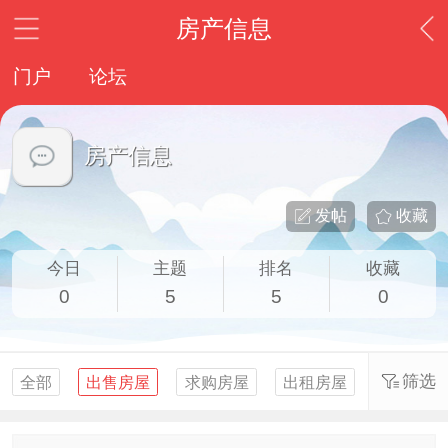
房产信息
门户
论坛
房产信息
发帖
收藏
今日
主题
排名
收藏
0
5
5
0
筛选
全部
出售房屋
求购房屋
出租房屋
求租房屋