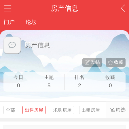
房产信息
门户
论坛
房产信息
发帖
收藏
今日
主题
排名
收藏
0
5
2
0
筛选
全部
出售房屋
求购房屋
出租房屋
求租房屋