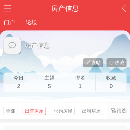
房产信息
门户
论坛
房产信息
发帖
收藏
今日
主题
排名
收藏
2
5
1
0
筛选
全部
出售房屋
求购房屋
出租房屋
求租房屋