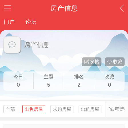
房产信息
门户
论坛
房产信息
发帖
收藏
今日
主题
排名
收藏
0
5
2
0
筛选
全部
出售房屋
求购房屋
出租房屋
求租房屋