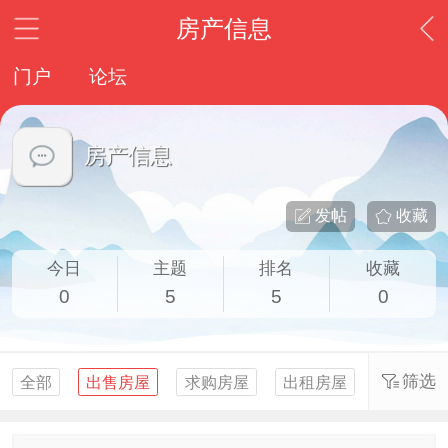
房产信息
门户
论坛
房产信息
发帖
收藏
今日
主题
排名
收藏
0
5
5
0
筛选
全部
出售房屋
求购房屋
出租房屋
求租房屋