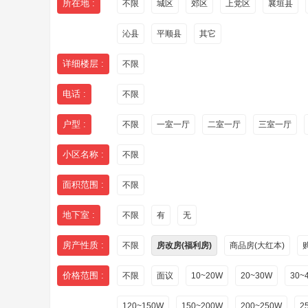
所在地 :
不限
城区
郊区
上党区
襄垣县
沁县
平顺县
其它
详细楼层 :
不限
电话 :
不限
户型 :
不限
一室一厅
二室一厅
三室一厅
小区名称 :
不限
面积范围 :
不限
地下室 :
不限
有
无
房产性质 :
不限
房改房(福利房)
商品房(大红本)
价格范围 :
不限
面议
10~20W
20~30W
30~
120~150W
150~200W
200~250W
2