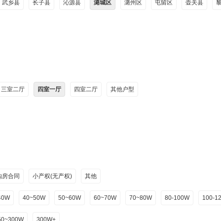
武乡县
长子县
沁源县
潞城区
潞州区
屯留区
壶关县
三室二厅
四室一厅
四室二厅
其他户型
购房合同
小产权(无产权)
其他
40W
40~50W
50~60W
60~70W
70~80W
80-100W
100-1
50~300W
300W+