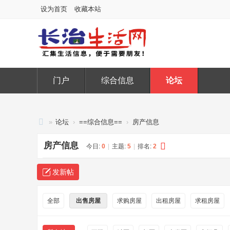
设为首页
收藏本站
门户
综合信息
论坛
»
论坛
›
==综合信息==
›
房产信息
长
房产信息
今日:
0
|
主题:
5
|
排名:
2
治
生
发新帖
活
网
全部
出售房屋
求购房屋
出租房屋
求租房屋