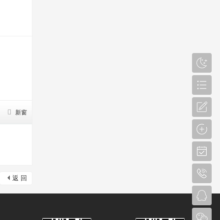
新窗
返 回