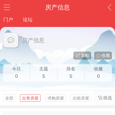
房产信息
门户
论坛
房产信息
发帖
收藏
今日
主题
排名
收藏
0
5
5
0
筛选
全部
出售房屋
求购房屋
出租房屋
求租房屋