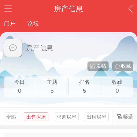
房产信息
门户
论坛
房产信息
发帖
收藏
今日
主题
排名
收藏
0
5
5
0
筛选
全部
出售房屋
求购房屋
出租房屋
求租房屋