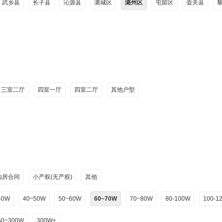
武乡县
长子县
沁源县
潞城区
潞州区
屯留区
壶关县
三室二厅
四室一厅
四室二厅
其他户型
购房合同
小产权(无产权)
其他
40W
40~50W
50~60W
60~70W
70~80W
80-100W
100-1
50~300W
300W+