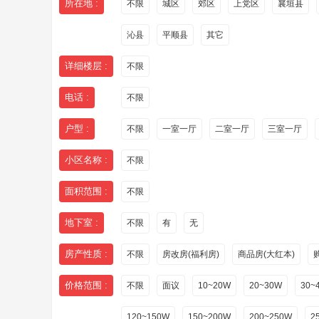
所在地 :
不限
城区
郊区
上党区
襄垣县
沁县
平顺县
其它
详细楼层 :
不限
电话 :
不限
户型 :
不限
一室一厅
二室一厅
三室一厅
小区名称 :
不限
面积范围 :
不限
地下室 :
不限
有
无
房产性质 :
不限
房改房(福利房)
商品房(大红本)
价格范围 :
不限
面议
10~20W
20~30W
30~
120~150W
150~200W
200~250W
2