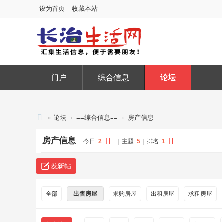
设为首页
收藏本站
门户
综合信息
论坛
»
论坛
›
==综合信息==
›
房产信息
长
房产信息
今日:
2
|
主题:
5
|
排名:
1
治
生
发新帖
活
网
全部
出售房屋
求购房屋
出租房屋
求租房屋