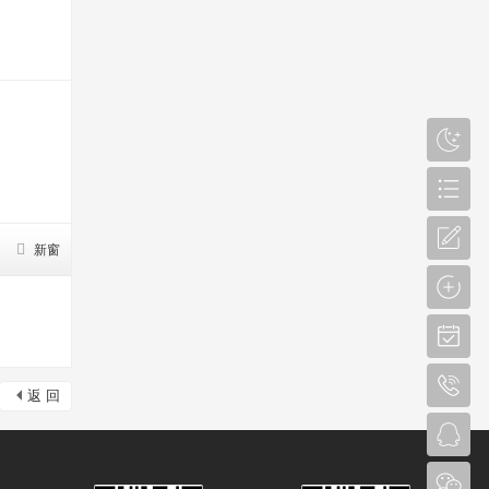
新窗
返 回