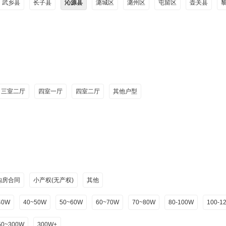
武乡县
长子县
沁源县
潞城区
潞州区
屯留区
壶关县
三室二厅
四室一厅
四室二厅
其他户型
购房合同
小产权(无产权)
其他
40W
40~50W
50~60W
60~70W
70~80W
80-100W
100-1
50~300W
300W+