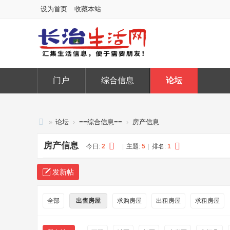
设为首页
收藏本站
门户
综合信息
论坛
»
论坛
›
==综合信息==
›
房产信息
长
房产信息
今日:
2
|
主题:
5
|
排名:
1
治
生
发新帖
活
网
全部
出售房屋
求购房屋
出租房屋
求租房屋