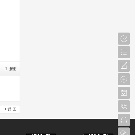
新窗
返 回