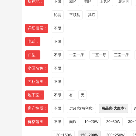
所在地 :
不限
城区
郊区
上党区
襄垣县
沁县
平顺县
其它
详细楼层 :
不限
电话 :
不限
户型 :
不限
一室一厅
二室一厅
三室一厅
小区名称 :
不限
面积范围 :
不限
地下室 :
不限
有
无
房产性质 :
不限
房改房(福利房)
商品房(大红本)
价格范围 :
不限
面议
10~20W
20~30W
30~
120~150W
150~200W
200~250W
2