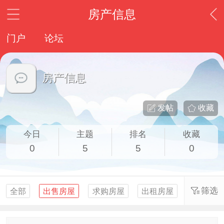
房产信息
门户
论坛
房产信息
发帖
收藏
今日
主题
排名
收藏
0
5
5
0
筛选
全部
出售房屋
求购房屋
出租房屋
求租房屋