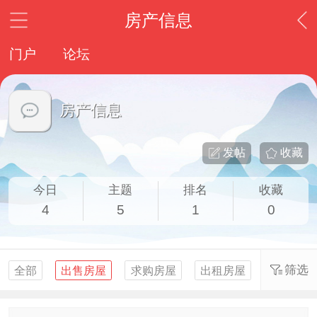
房产信息
门户
论坛
房产信息
发帖
收藏
今日
主题
排名
收藏
4
5
1
0
筛选
全部
出售房屋
求购房屋
出租房屋
求租房屋