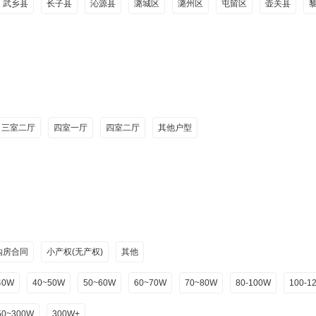
武乡县
长子县
沁源县
潞城区
潞州区
屯留区
壶关县
三室二厅
四室一厅
四室二厅
其他户型
购房合同
小产权(无产权)
其他
40W
40~50W
50~60W
60~70W
70~80W
80-100W
100-1
50~300W
300W+