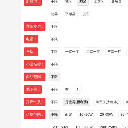
所在地 :
不限
城区
郊区
上党区
襄垣县
沁县
平顺县
其它
详细楼层 :
不限
电话 :
不限
户型 :
不限
一室一厅
二室一厅
三室一厅
小区名称 :
不限
面积范围 :
不限
地下室 :
不限
有
无
房产性质 :
不限
房改房(福利房)
商品房(大红本)
价格范围 :
不限
面议
10~20W
20~30W
30~
120~150W
150~200W
200~250W
2