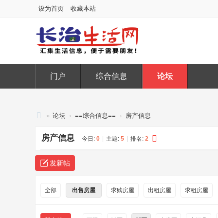
设为首页
收藏本站
门户
综合信息
论坛
»
论坛
›
==综合信息==
›
房产信息
长
房产信息
今日:
0
|
主题:
5
|
排名:
2
治
生
发新帖
活
网
全部
出售房屋
求购房屋
出租房屋
求租房屋