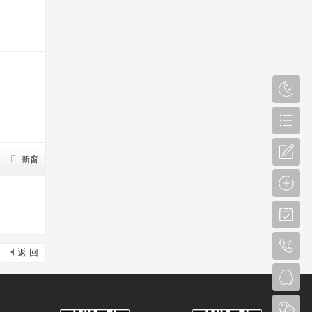
新窗
返 回