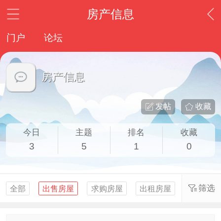
房产信息
门户
论坛
房产信息
发帖
收藏
今日
主题
排名
收藏
3
5
1
0
筛选
全部
出售房屋
求购房屋
出租房屋
求租房屋