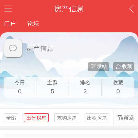
房产信息
门户
论坛
房产信息
发帖
收藏
今日
主题
排名
收藏
0
5
2
0
筛选
全部
出售房屋
求购房屋
出租房屋
求租房屋