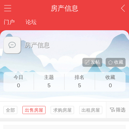
房产信息
门户
论坛
房产信息
发帖
收藏
今日
主题
排名
收藏
0
5
5
0
筛选
全部
出售房屋
求购房屋
出租房屋
求租房屋