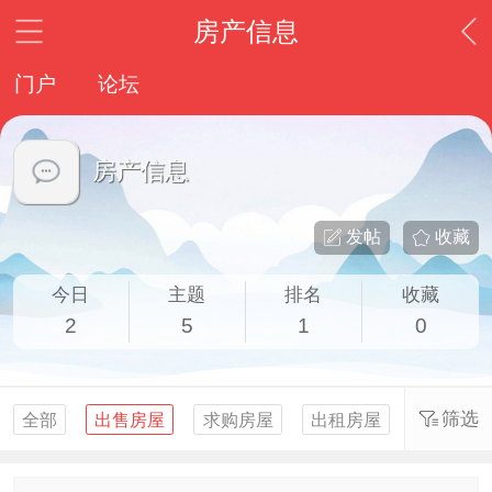
房产信息
门户
论坛
房产信息
发帖
收藏
今日
主题
排名
收藏
2
5
1
0
筛选
全部
出售房屋
求购房屋
出租房屋
求租房屋