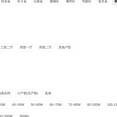
武乡县
长子县
沁源县
潞城区
潞州区
屯留区
壶关县
三室二厅
四室一厅
四室二厅
其他户型
购房合同
小产权(无产权)
其他
40W
40~50W
50~60W
60~70W
70~80W
80-100W
100-1
50~300W
300W+