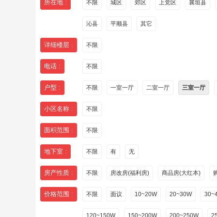
所在地 :
不限
城区
郊区
上党区
襄垣县
沁县
平顺县
其它
详细楼层 :
不限
电话 :
不限
户型 :
不限
一室一厅
二室一厅
三室一厅
小区名称 :
不限
面积范围 :
不限
地下室 :
不限
有
无
房产性质 :
不限
房改房(福利房)
商品房(大红本)
价格范围 :
不限
面议
10~20W
20~30W
30~
120~150W
150~200W
200~250W
2