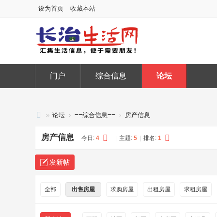
设为首页
收藏本站
门户
综合信息
论坛
»
论坛
›
==综合信息==
›
房产信息
长
房产信息
今日:
4
|
主题:
5
|
排名:
1
治
生
发新帖
活
网
全部
出售房屋
求购房屋
出租房屋
求租房屋