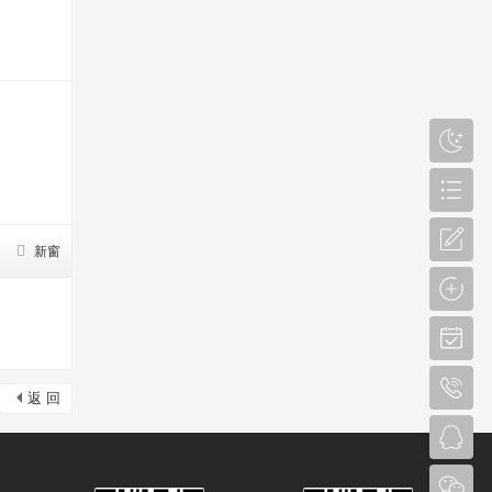
新窗
返 回