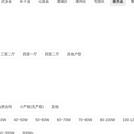
武乡县
长子县
沁源县
潞城区
潞州区
屯留区
壶关县
三室二厅
四室一厅
四室二厅
其他户型
购房合同
小产权(无产权)
其他
40W
40~50W
50~60W
60~70W
70~80W
80-100W
100-1
50~300W
300W+