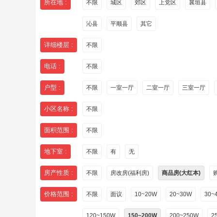
所在地 :
不限
城区
郊区
上党区
襄垣县
沁县
平顺县
其它
详细楼层 :
不限
电话 :
不限
户型 :
不限
一室一厅
二室一厅
三室一厅
小区名称 :
不限
面积范围 :
不限
地下室 :
不限
有
无
房产性质 :
不限
房改房(福利房)
商品房(大红本)
价格范围 :
不限
面议
10~20W
20~30W
30~
120~150W
150~200W
200~250W
2