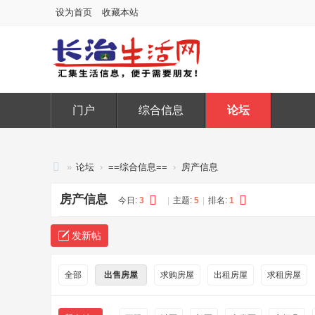
设为首页
收藏本站
门户
综合信息
论坛
»
论坛
›
==综合信息==
›
房产信息
长
房产信息
今日:
3
|
主题:
5
|
排名:
1
治
生
发新帖
活
网
全部
出售房屋
求购房屋
出租房屋
求租房屋