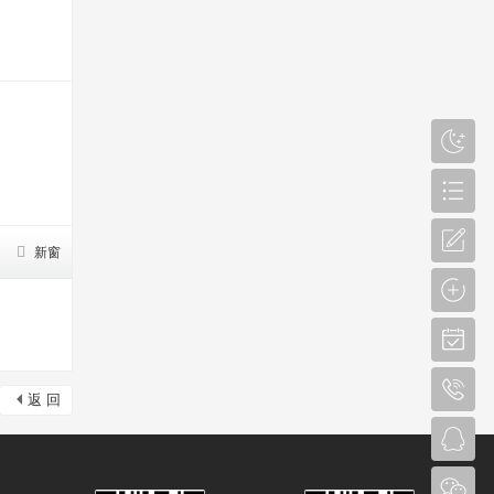
新窗
返 回