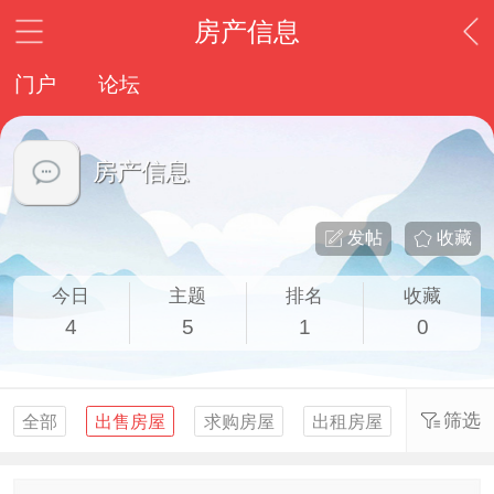
房产信息
门户
论坛
房产信息
发帖
收藏
今日
主题
排名
收藏
4
5
1
0
筛选
全部
出售房屋
求购房屋
出租房屋
求租房屋