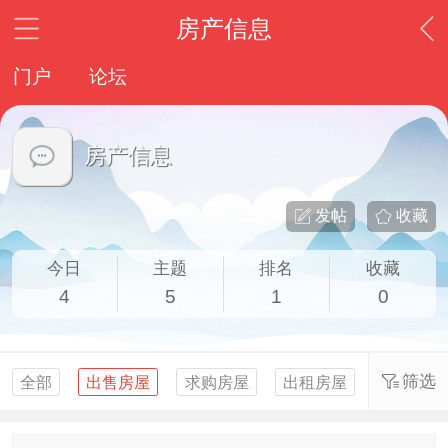
房产信息
门户
论坛
房产信息
发帖
收藏
今日
主题
排名
收藏
4
5
1
0
筛选
全部
出售房屋
求购房屋
出租房屋
求租房屋