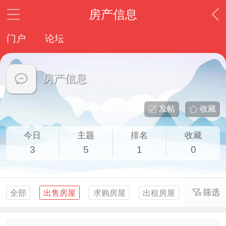
房产信息
门户
论坛
房产信息
发帖
收藏
今日
主题
排名
收藏
3
5
1
0
筛选
全部
出售房屋
求购房屋
出租房屋
求租房屋