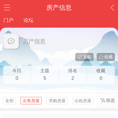
房产信息
门户
论坛
房产信息
发帖
收藏
今日
主题
排名
收藏
0
5
2
0
筛选
全部
出售房屋
求购房屋
出租房屋
求租房屋