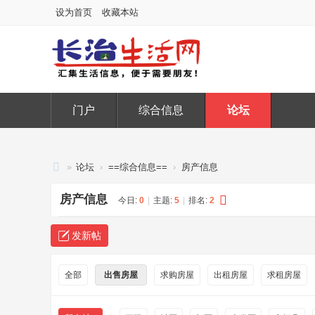
设为首页
收藏本站
门户
综合信息
论坛
»
论坛
›
==综合信息==
›
房产信息
长
房产信息
今日:
0
|
主题:
5
|
排名:
2
治
生
发新帖
活
网
全部
出售房屋
求购房屋
出租房屋
求租房屋