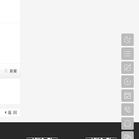
新窗
返 回