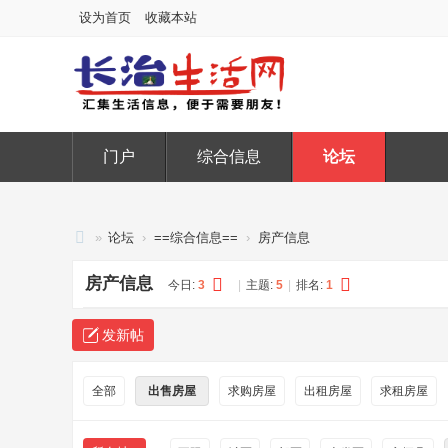
设为首页
收藏本站
门户
综合信息
论坛
»
论坛
›
==综合信息==
›
房产信息
长
房产信息
今日:
3
|
主题:
5
|
排名:
1
治
生
发新帖
活
网
全部
出售房屋
求购房屋
出租房屋
求租房屋