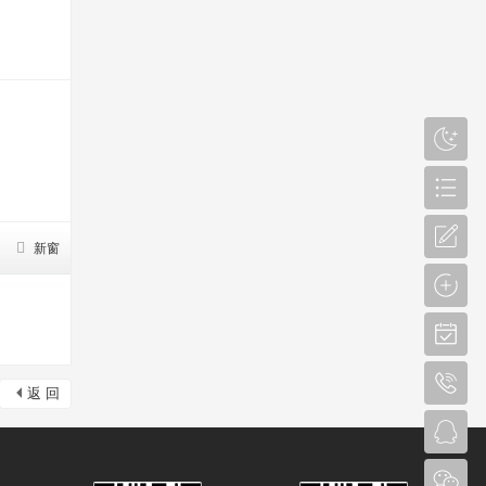
新窗
返 回