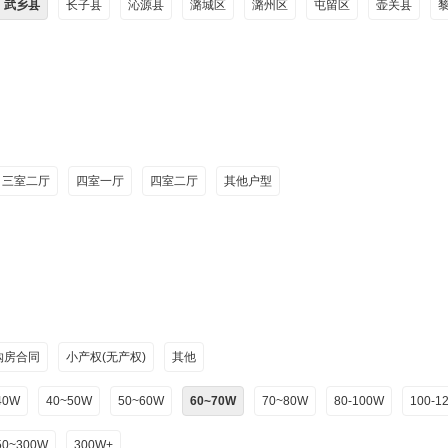
武乡县
长子县
沁源县
潞城区
潞州区
屯留区
壶关县
三室二厅
四室一厅
四室二厅
其他户型
购房合同
小产权(无产权)
其他
40W
40~50W
50~60W
60~70W
70~80W
80-100W
100-1
50~300W
300W+