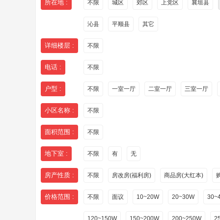
所在地 :
不限
城区
郊区
上党区
襄垣县
沁县
平顺县
其它
详细楼层 :
不限
电话 :
不限
户型 :
不限
一室一厅
二室一厅
三室一厅
小区名称 :
不限
面积范围 :
不限
地下室 :
不限
有
无
房产性质 :
不限
房改房(福利房)
商品房(大红本)
价格范围 :
不限
面议
10~20W
20~30W
30~
120~150W
150~200W
200~250W
2