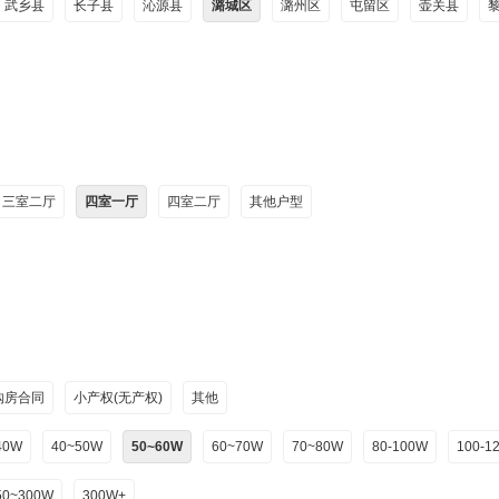
武乡县
长子县
沁源县
潞城区
潞州区
屯留区
壶关县
三室二厅
四室一厅
四室二厅
其他户型
购房合同
小产权(无产权)
其他
40W
40~50W
50~60W
60~70W
70~80W
80-100W
100-1
50~300W
300W+