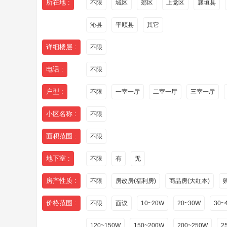
所在地 :
不限
城区
郊区
上党区
襄垣县
沁县
平顺县
其它
详细楼层 :
不限
电话 :
不限
户型 :
不限
一室一厅
二室一厅
三室一厅
小区名称 :
不限
面积范围 :
不限
地下室 :
不限
有
无
房产性质 :
不限
房改房(福利房)
商品房(大红本)
价格范围 :
不限
面议
10~20W
20~30W
30~
120~150W
150~200W
200~250W
2