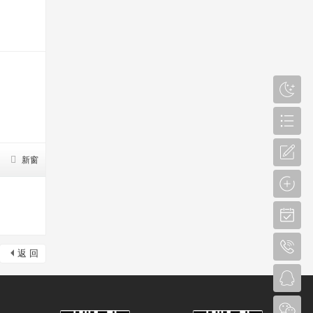
新窗
返 回