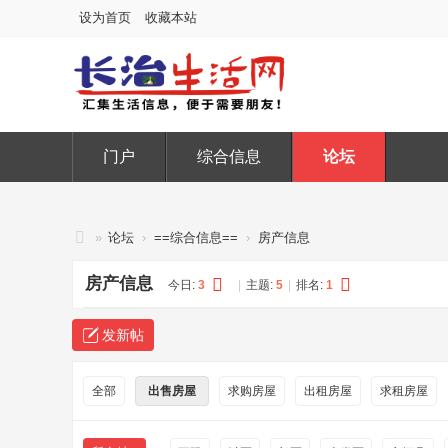
设为首页
收藏本站
门户
综合信息
论坛
»
论坛
›
==综合信息==
›
房产信息
长
房产信息
今日:
3
|
主题:
5
|
排名:
1
治
生
发新帖
活
网
全部
出售房屋
求购房屋
出租房屋
求租房屋