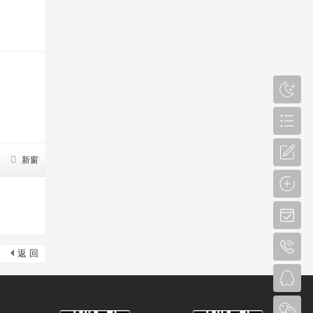
新窗
返 回