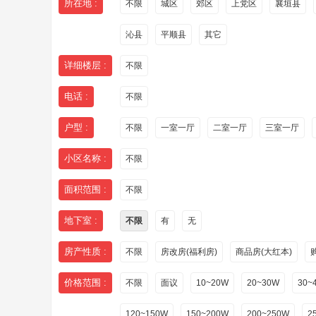
所在地 :
不限
城区
郊区
上党区
襄垣县
沁县
平顺县
其它
详细楼层 :
不限
电话 :
不限
户型 :
不限
一室一厅
二室一厅
三室一厅
小区名称 :
不限
面积范围 :
不限
地下室 :
不限
有
无
房产性质 :
不限
房改房(福利房)
商品房(大红本)
价格范围 :
不限
面议
10~20W
20~30W
30~
120~150W
150~200W
200~250W
2