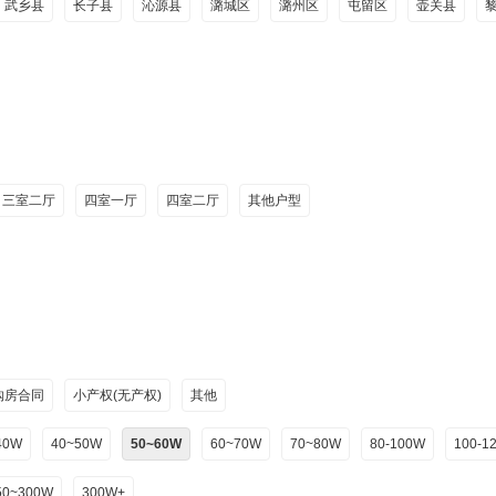
武乡县
长子县
沁源县
潞城区
潞州区
屯留区
壶关县
三室二厅
四室一厅
四室二厅
其他户型
购房合同
小产权(无产权)
其他
40W
40~50W
50~60W
60~70W
70~80W
80-100W
100-1
50~300W
300W+