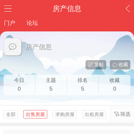
房产信息
门户
论坛
房产信息
发帖
收藏
今日
主题
排名
收藏
0
5
5
0
筛选
全部
出售房屋
求购房屋
出租房屋
求租房屋