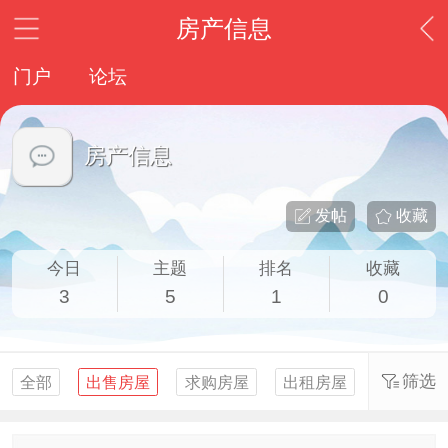
房产信息
门户
论坛
房产信息
发帖
收藏
今日
主题
排名
收藏
3
5
1
0
筛选
全部
出售房屋
求购房屋
出租房屋
求租房屋