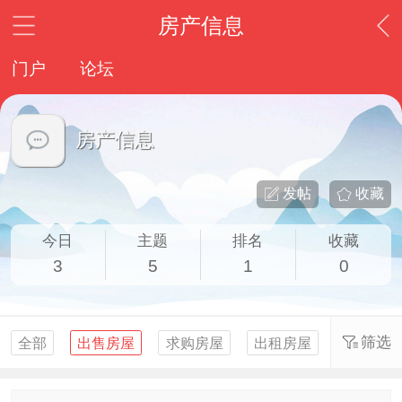
房产信息
门户
论坛
房产信息
发帖
收藏
今日
主题
排名
收藏
3
5
1
0
筛选
全部
出售房屋
求购房屋
出租房屋
求租房屋