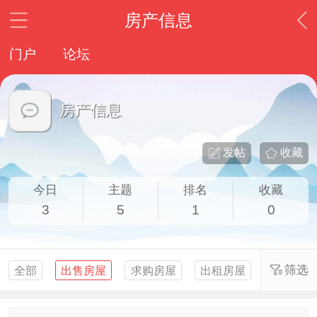
房产信息
门户
论坛
房产信息
发帖
收藏
今日
主题
排名
收藏
3
5
1
0
筛选
全部
出售房屋
求购房屋
出租房屋
求租房屋