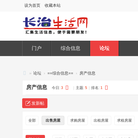
设为首页
收藏本站
门户
综合信息
论坛
»
论坛
›
==综合信息==
›
房产信息
长
房产信息
今日:
3
|
主题:
5
|
排名:
1
治
生
发新帖
活
网
全部
出售房屋
求购房屋
出租房屋
求租房屋