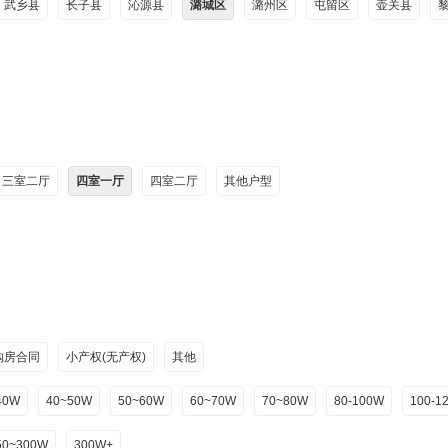
武乡县
长子县
沁源县
潞城区
潞州区
屯留区
壶关县
三室二厅
四室一厅
四室二厅
其他户型
购房合同
小产权(无产权)
其他
40W
40~50W
50~60W
60~70W
70~80W
80-100W
100-1
50~300W
300W+