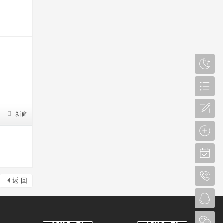
新窗
返 回