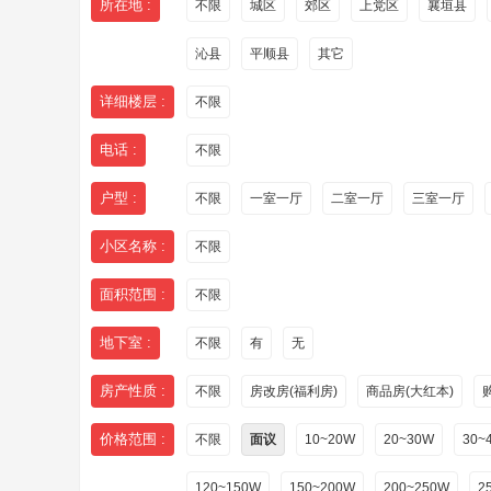
所在地 :
不限
城区
郊区
上党区
襄垣县
沁县
平顺县
其它
详细楼层 :
不限
电话 :
不限
户型 :
不限
一室一厅
二室一厅
三室一厅
小区名称 :
不限
面积范围 :
不限
地下室 :
不限
有
无
房产性质 :
不限
房改房(福利房)
商品房(大红本)
价格范围 :
不限
面议
10~20W
20~30W
30~
120~150W
150~200W
200~250W
2