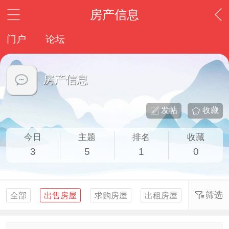
房产信息
门户
论坛
房产信息
发帖
收藏
今日
主题
排名
收藏
3
5
1
0
筛选
全部
出售房屋
求购房屋
出租房屋
求租房屋