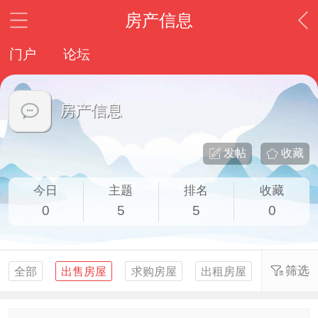
房产信息
门户
论坛
房产信息
发帖
收藏
今日
主题
排名
收藏
0
5
5
0
筛选
全部
出售房屋
求购房屋
出租房屋
求租房屋