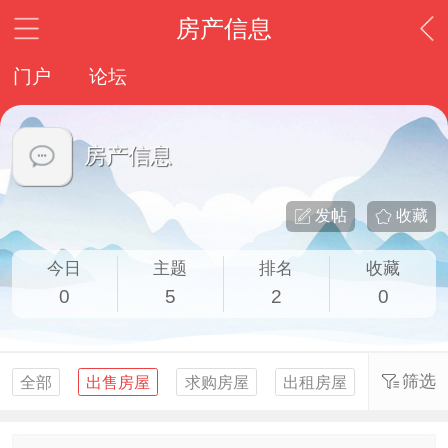
房产信息
门户
论坛
房产信息
发帖
收藏
今日
主题
排名
收藏
0
5
2
0
筛选
全部
出售房屋
求购房屋
出租房屋
求租房屋